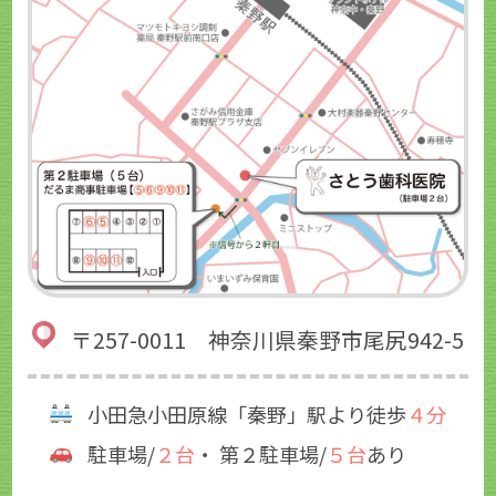
〒257-0011 神奈川県秦野市尾尻942-5
小田急小田原線「秦野」駅より徒歩
４分
駐車場/
２台
・ 第２駐車場/
５台
あり