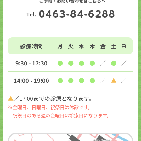
診療時間
月
火
水
木
金
土
日
9:30 - 12:30
●
●
●
●
／
●
／
14:00 - 19:00
●
●
●
●
／
▲
／
▲
／17:00までの診療となります。
※金曜日、日曜日、祝祭日は休診です。
祝祭日のある週の金曜日は診療日になります。